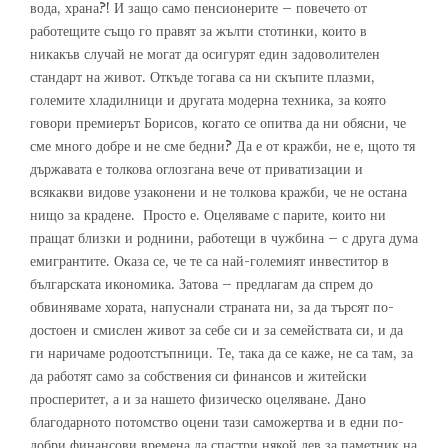
вода, храна?! И защо само пенсионерите – повечето от
работещите също го правят за жълти стотинки, които в
никакъв случай не могат да осигурят един задоволителен
стандарт на живот. Откъде тогава са ни скъпите плазми,
големите хладилници и другата модерна техника, за която
говори премиерът Борисов, когато се опитва да ни обясни, че
сме много добре и не сме бедни? Да е от кражби, не е, щото тя
държавата е толкова оглозгана вече от приватизации и
всякакви видове узаконени и не толкова кражби, че не остана
нищо за крадене. Просто е. Оцеляваме с парите, които ни
пращат близки и роднини, работещи в чужбина – с друга дума
емигрантите. Оказа се, че те са най-големият инвеститор в
българската икономика. Затова – предлагам да спрем до
обвиняваме хората, напуснали страната ни, за да търсят по-
достоен и смислен живот за себе си и за семействата си, и да
ги наричаме родоотстъпници. Те, така да се каже, не са там, за
да работят само за собствения си финансов и житейски
просперитет, а и за нашето физическо оцеляване. Дано
благодарното потомство оцени тази саможертва и в едни по-
добри финансови времена да спастри някой лев за паметник на