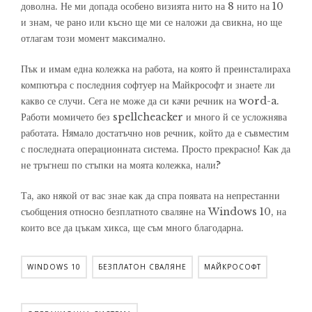
доволна. Не ми допада особено визията нито на 8 нито на 10
и знам, че рано или късно ще ми се наложи да свикна, но ще
отлагам този момент максимално.
Пък и имам една колежка на работа, на която й преинсталираха
компютъра с последния софтуер на Майкрософт и знаете ли
какво се случи. Сега не може да си качи речник на word-a.
Работи момичето без spellcheacker и много й се усложнява
работата. Нямало достатъчно нов речник, който да е съвместим
с последната операционната система. Просто прекрасно! Как да
не тръгнеш по стъпки на моята колежка, нали?
Та, ако някой от вас знае как да спра появата на непрестанни
съобщения относно безплатното сваляне на Windows 10, на
които все да цъкам хикса, ще съм много благодарна.
WINDOWS 10
БЕЗПЛАТОН СВАЛЯНЕ
МАЙКРОСОФТ