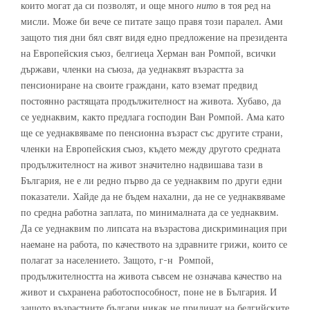
които могат да си позволят, и още много
нито
в тоя ред на
мисли. Може би вече се питате защо правя този паралел. Ами
защото тия дни бял свят видя едно предложение на президента
на Европейския съюз, белгиеца Херман ван Ромпой, всички
държави, членки на съюза, да уеднаквят възрастта за
пенсиониране на своите граждани, като вземат предвид
постоянно растящата продължителност на живота. Хубаво, да
се уеднаквим, както предлага господин Ван Ромпой. Ама като
ще се уеднаквяваме по пенсионна възраст със другите страни,
членки на Европейския съюз, където между другото средната
продължителност на живот значително надвишава тази в
България, не е ли редно първо да се уеднаквим по други едни
показатели. Хайде да не бъдем нахални, да не се уеднаквяваме
по средна работна заплата, по минималната да се уеднаквим.
Да се уеднаквим по липсата на възрастова дискриминация при
наемане на работа, по качеството на здравните грижи, които се
полагат за населението. Защото, г-н Ромпой,
продължителността на живота съвсем не означава качество на
живот и съхранена работоспособност, поне не в България. И
защото възрастните българи никак не приличат на белгийските