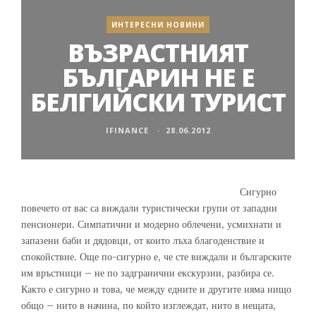
ИНТЕРЕСНИ НОВИНИ
ВЪЗРАСТНИЯТ
БЪЛГАРИН НЕ Е
БЕЛГИЙСКИ ТУРИСТ
IFINANCE
28.06.2012
Сигурно
повечето от вас са виждали туристически групи от западни
пенсионери. Симпатични и модерно облечени, усмихнати и
запазени баби и дядовци, от които лъха благоденствие и
спокойствие. Още по-сигурно е, че сте виждали и българските
им връстници – не по задгранични екскурзии, разбира се.
Както е сигурно и това, че между едните и другите няма нищо
общо – нито в начина, по който изглеждат, нито в нещата,