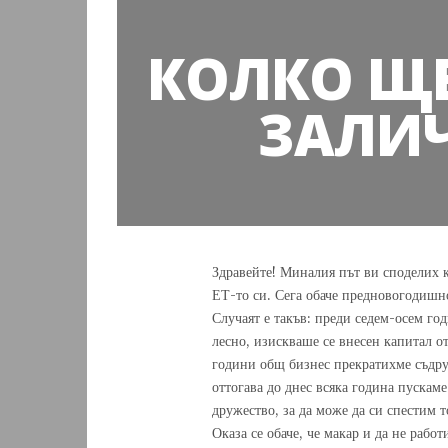
КОЛКО ЩЕ
ЗАЛИЧ
Здравейте! Миналия път ви споделих к
ЕТ-то си. Сега обаче предновогодишно
Случаят е такъв: преди седем-осем го
лесно, изискваше се внесен капитал о
години общ бизнес прекратихме съдру
оттогава до днес всяка година пускам
дружество, за да може да си спестим 
Оказа се обаче, че макар и да не раб