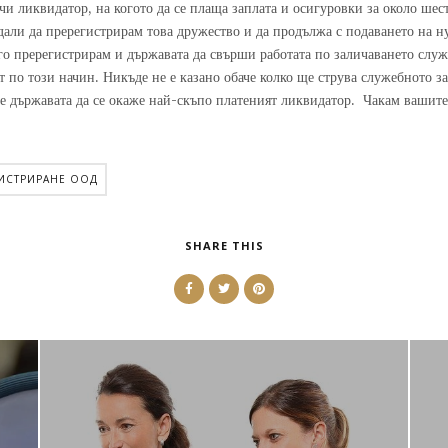
ачи ликвидатор, на когото да се плаща заплата и осигуровки за около ше
е дали да пререгистрирам това дружество и да продължа с подаването на 
 го пререгистрирам и държавата да свърши работата по заличаването слу
т по този начин. Никъде не е казано обаче колко ще струва служебното з
 че държавата да се окаже най-скъпо платеният ликвидатор. Чакам вашите
ИСТРИРАНЕ ООД
SHARE THIS