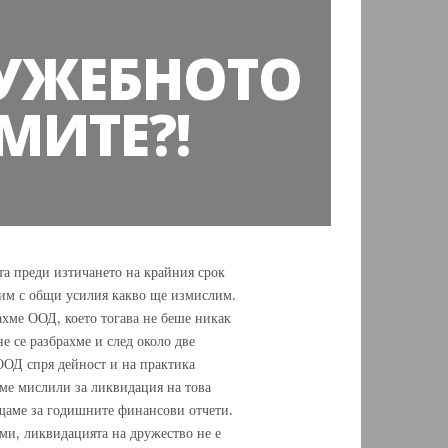
ЛУЖЕБНОТО
МИТЕ?!
та преди изтичането на крайния срок
идим с общи усилия какво ще измислим.
ахме ООД, което тогава не беше никак
е се разбрахме и след около две
ООД спря дейност и на практика
сме мислили за ликвидация на това
ащаме за годишните финансови отчети.
рми, ликвидацията на дружество не е