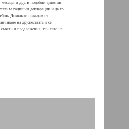
ст месеца, и други подобни дивотии.
нулевите годишни декларации и да го
жебно. Доколкото виждам от
аличаване на дружествата и се
 съвети и предложения, тъй като не