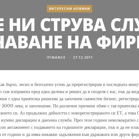
ИНТЕРЕСНИ НОВИНИ
 НИ СТРУВА С
АВАНЕ НА ФИР
IFINANCE
27.12.2011
ак бързо, лесно и безплатно успях да пререгистрирам в последната мину
 съм изправена пред една дилема и реших да я споделя с вас, пък да в
дини с една приятелка решихме да започнем съвместен бизнес, регистрир
т 5000 лева, и започнахме. По различни причини обаче с тая приятелка н
жието си. Аз продължих дейността с новорегистрираното си ЕТ, а това 
е нулеви декларации в данъчна служба. През тези години неколкократно 
този ангажимент с подаването на годишните декларации, пък и да не пл
оти от години и да няма никакви задължения към държавата или други фи