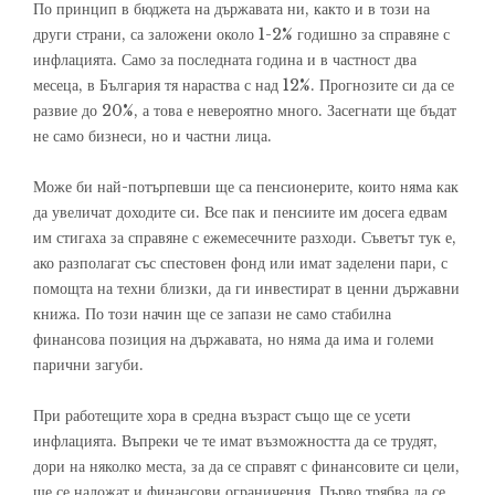
По принцип в бюджета на държавата ни, както и в този на
други страни, са заложени около 1-2% годишно за справяне с
инфлацията. Само за последната година и в частност два
месеца, в България тя нараства с над 12%. Прогнозите си да се
развие до 20%, а това е невероятно много. Засегнати ще бъдат
не само бизнеси, но и частни лица.
Може би най-потърпевши ще са пенсионерите, които няма как
да увеличат доходите си. Все пак и пенсиите им досега едвам
им стигаха за справяне с ежемесечните разходи. Съветът тук е,
ако разполагат със спестовен фонд или имат заделени пари, с
помощта на техни близки, да ги инвестират в ценни държавни
книжа. По този начин ще се запази не само стабилна
финансова позиция на държавата, но няма да има и големи
парични загуби.
При работещите хора в средна възраст също ще се усети
инфлацията. Въпреки че те имат възможността да се трудят,
дори на няколко места, за да се справят с финансовите си цели,
ще се наложат и финансови ограничения. Първо трябва да се