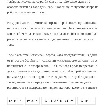
трябва да можеш да се разбираш с тях. Ето защо екипът е
особено важен за това дали даден човек ще се чувства добре на
работното си място или не.
Но дори екипът не може да оправи пораженията при липсата
на развитие в професионалното естество. По-голямата маст от
хората обичат да се развиват, да научават много нови неща, да
растат в кариерата и съответно да получават повече пари за
това.
Това е естествен стремеж. Хората, като представители на един
от видовете бозайници, социални животни, сме склонни да се
подчиняваме на авторитетите, но в същото време непрестанно
да се стремим и ние да станем авторитет. И ако работодателят
не може да ви го осигури – следва да смените работодателя с
такъв, който ще ви предостави възможност да учите, да се
развивате и да надграждате над всичко това, което вече знаете.
КАРИЕРА
РАБОТА
РАБОТНА АТМОСФЕРА
РАЗВИТИЕ