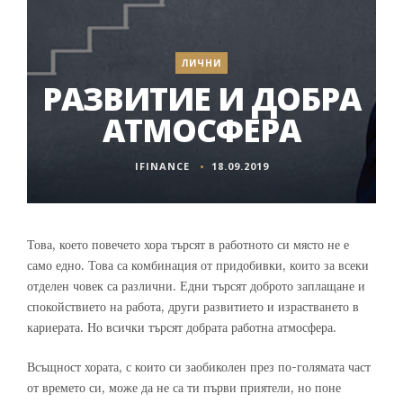
ЛИЧНИ
РАЗВИТИЕ И ДОБРА
АТМОСФЕРА
IFINANCE
18.09.2019
Това, което повечето хора търсят в работното си място не е
само едно. Това са комбинация от придобивки, които за всеки
отделен човек са различни. Едни търсят доброто заплащане и
спокойствието на работа, други развитието и израстването в
кариерата. Но всички търсят добрата работна атмосфера.
Всъщност хората, с които си заобиколен през по-голямата част
от времето си, може да не са ти първи приятели, но поне