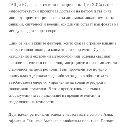
САЩ и ЕС, остават сложни и напрегнати. През 2025 г. нови
инфраструктурни проекти за доставки на петрол и газ биха
могли да променят регионалната динамика, докато темите за
санкции, сигурност и военни конфликти остават във фокуса на
международните преговори.
Един от най-важните фактори, който оказва огромно влияние
върху геополитиката, са климатичните промени. Суши,
наводнения и екстремни метеорологични условия създават
рискове за селското стопанство, миграциите и икономическата
стабилност на цели региони. Тези проблеми все по-ясно
принуждават държавите да работят заедно в области като
възобновяема енергия, управление на водните ресурси и
екологични политики. В този процес ключови стават
споразуменията за намаляване на вредните емисии и
споделянето на технологии.
Друг важен регионален аспект е нарастващата роля на Азия,
Африка и Латинска Америка в глобалната политика. Появата