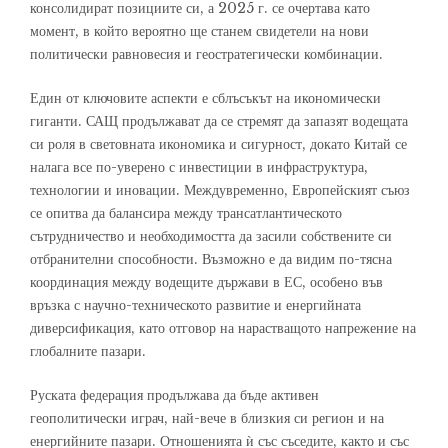
консолидират позициите си, а 2025 г. се очертава като
момент, в който вероятно ще станем свидетели на нови
политически равновесия и геостратегически комбинации.
Един от ключовите аспекти е сблъсъкът на икономически
гиганти. САЩ продължават да се стремят да запазят водещата
си роля в световната икономика и сигурност, докато Китай се
налага все по-уверено с инвестиции в инфраструктура,
технологии и иновации. Междувременно, Европейският съюз
се опитва да балансира между трансатлантическото
сътрудничество и необходимостта да засили собствените си
отбранителни способности. Възможно е да видим по-тясна
координация между водещите държави в ЕС, особено във
връзка с научно-техническото развитие и енергийната
диверсификация, като отговор на нарастващото напрежение на
глобалните пазари.
Руската федерация продължава да бъде активен
геополитически играч, най-вече в близкия си регион и на
енергийните пазари. Отношенията ѝ със съседите, както и със