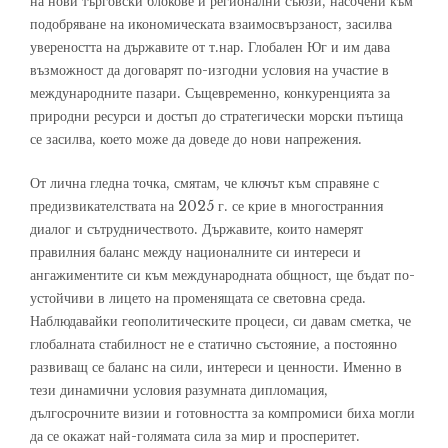
на нови търговски блокове и регионални съюзи, насочени към
подобряване на икономическата взаимосвързаност, засилва
увереността на държавите от т.нар. Глобален Юг и им дава
възможност да договарят по-изгодни условия на участие в
международните пазари. Същевременно, конкуренцията за
природни ресурси и достъп до стратегически морски пътища
се засилва, което може да доведе до нови напрежения.
От лична гледна точка, смятам, че ключът към справяне с
предизвикателствата на 2025 г. се крие в многостранния
диалог и сътрудничеството. Държавите, които намерят
правилния баланс между националните си интереси и
ангажиментите си към международната общност, ще бъдат по-
устойчиви в лицето на променящата се световна среда.
Наблюдавайки геополитическите процеси, си давам сметка, че
глобалната стабилност не е статично състояние, а постоянно
развиващ се баланс на сили, интереси и ценности. Именно в
тези динамични условия разумната дипломация,
дългосрочните визии и готовността за компромиси биха могли
да се окажат най-голямата сила за мир и просперитет.