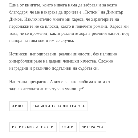
Една от книгите, които никога няма да забравя и за която
благодаря, че ме накараха да прочета е „Тютюн“ на Димитър
Димов. Изключително много ми хареса, че характерите на
персонажите не са плоски, както в повечето романи. Хареса ми
това, че се променят, както реалните хора в реалния живот, под
напора на това което им се случва.
Истински, неподправени, реални личности, без излишно
хиперболизиране на дадени човешки качества. Сложно
изградени и различно податливи на съдбата си.
Наистина прекрасно! А коя е вашата любима книга от
задължителната литература в училище?
ЖИВОТ
ЗАДЪЛЖИТЕЛНА ЛИТЕРАТУРА
ИСТИНСКИ ЛИЧНОСТИ
КНИГИ
ЛИТЕРАТУРА