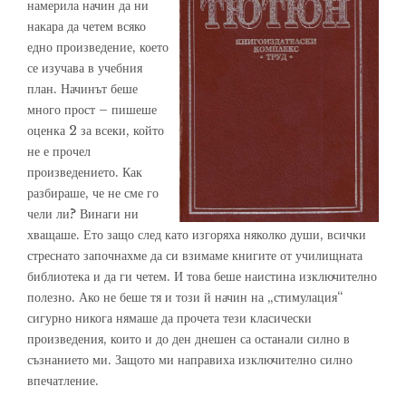
намерила начин да ни
накара да четем всяко
едно произведение, което
се изучава в учебния
план. Начинът беше
много прост – пишеше
оценка 2 за всеки, който
не е прочел
произведението. Как
разбираше, че не сме го
чели ли? Винаги ни
хващаше. Ето защо след като изгоряха няколко души, всички
стреснато започнахме да си взимаме книгите от училищната
библиотека и да ги четем. И това беше наистина изключително
полезно. Ако не беше тя и този й начин на „стимулация“
сигурно никога нямаше да прочета тези класически
произведения, които и до ден днешен са останали силно в
съзнанието ми. Защото ми направиха изключително силно
впечатление.