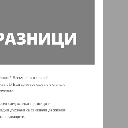
ПРАЗНИЦИ
ознато? Несъмнено и покрай
ват. В България все още не е станало
пуснато.
месец след всички празници и
ападни държави са свикнали да живеят
за следващите.