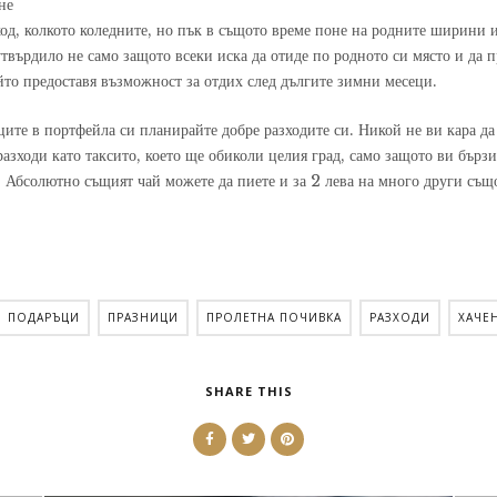
не
ход, колкото коледните, но пък в същото време поне на родните ширини и
утвърдило не само защото всеки иска да отиде по родното си място и да 
йто предоставя възможност за отдих след дългите зимни месеци.
ците в портфейла си планирайте добре разходите си. Никой не ви кара да
зходи като таксито, което ще обиколи целия град, само защото ви бързи 
. Абсолютно същият чай можете да пиете и за 2 лева на много други същ
ПОДАРЪЦИ
ПРАЗНИЦИ
ПРОЛЕТНА ПОЧИВКА
РАЗХОДИ
ХАЧЕ
SHARE THIS