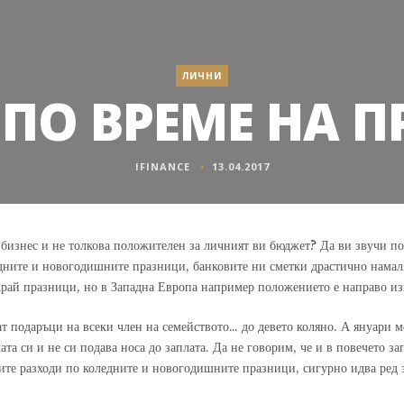
ЛИЧНИ
ПО ВРЕМЕ НА 
IFINANCE
13.04.2017
 бизнес и не толкова положителен за личният ви бюджет? Да ви звучи п
дните и новогодишните празници, банковите ни сметки драстично намаля
край празници, но в Западна Европа например положението е направо из
ат подаръци на всеки член на семейството… до девето коляно. А януари 
ата си и не си подава носа до заплата. Да не говорим, че и в повечето з
ните разходи по коледните и новогодишните празници, сигурно идва ред 