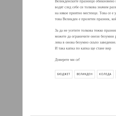
Великденските празници обикновено 
водят след себе си толкова значим раз
на някое приятно местенце. Това се е 
това Великден е пролетен празник, ко
За да не усетите толкова тежко празни
можете да ограничите онези безумни ра
лева в онова безумно скъпо заведение
И така капка по капка ще стане вир
Доверете ми се!
БЮДЖЕТ
ВЕЛИКДЕН
КОЛЕДА