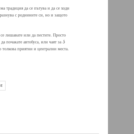
ма традиция да се пътува и да се ходи
празнува с роднините си, но и защото
 се лишавате или да пестите. Просто
да почакате автобуса, или чаят за 5
о толкова приятни и централни места.
НЕ