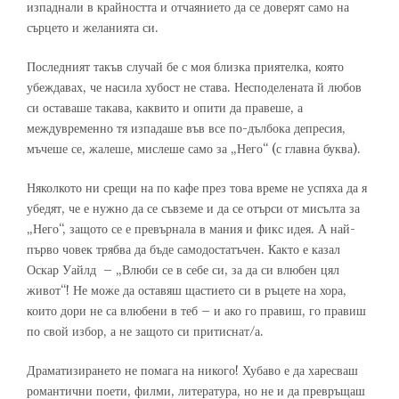
изпаднали в крайността и отчаянието да се доверят само на
сърцето и желанията си.
Последният такъв случай бе с моя близка приятелка, която
убеждавах, че насила хубост не става. Несподелената й любов
си оставаше такава, каквито и опити да правеше, а
междувременно тя изпадаше във все по-дълбока депресия,
мъчеше се, жалеше, мислеше само за „Него“ (с главна буква).
Няколкото ни срещи на по кафе през това време не успяха да я
убедят, че е нужно да се съвземе и да се отърси от мисълта за
„Него“, защото се е превърнала в мания и фикс идея. А най-
първо човек трябва да бъде самодостатъчен. Както е казал
Оскар Уайлд – „Влюби се в себе си, за да си влюбен цял
живот“! Не може да оставяш щастието си в ръцете на хора,
които дори не са влюбени в теб – и ако го правиш, го правиш
по свой избор, а не защото си притиснат/а.
Драматизирането не помага на никого! Хубаво е да харесваш
романтични поети, филми, литература, но не и да превръщаш