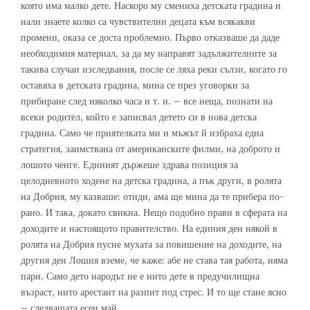
която има малко дете. Наскоро му смениха детската градина и
нали знаете колко са чувствителни децата към всякакви
промени, оказа се доста проблемно. Първо отказваше да даде
необходимия материал, за да му направят задължителните за
такива случаи изследвания, после се ляха реки сълзи, когато го
оставяха в детската градина, мина се през уговорки за
прибиране след няколко часа и т. н. – все неща, познати на
всеки родител, който е записвал детето си в нова детска
градина. Само че приятелката ми и мъжът й избраха една
стратегия, заимствана от американските филми, на доброто и
лошото ченге. Единият държеше здрава позиция за
целодневното ходене на детска градина, а пък други, в ролята
на Добрия, му казваше: отиди, ама ще мина да те прибера по-
рано. И така, докато свикна. Нещо подобно прави в сферата на
доходите и настоящото правителство. На единия ден някой в
ролята на Добрия пусне мухата за повишение на доходите, на
другия ден Лошия вземе, че каже: абе не става тая работа, няма
пари. Само дето народът не е нито дете в предучилищна
възраст, нито арестант на разпит под стрес. И то ще стане ясно
– следващата есен май.