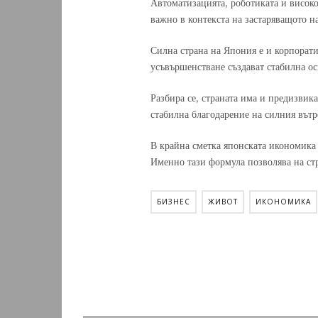
Автоматизацията, роботиката и високос
важно в контекста на застаряващото на
Силна страна на Япония е и корпорат
усъвършенстване създават стабилна ос
Разбира се, страната има и предизвик
стабилна благодарение на силния вътр
В крайна сметка японската икономика
Именно тази формула позволява на стр
БИЗНЕС
ЖИВОТ
ИКОНОМИКА