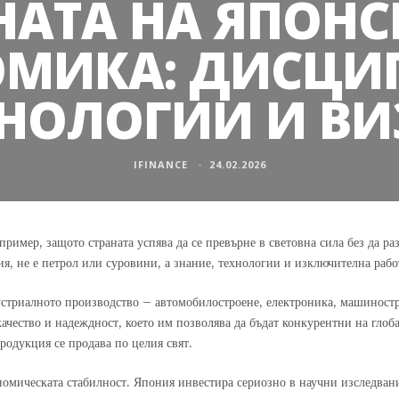
НАТА НА ЯПОНС
МИКА: ДИСЦИ
ХНОЛОГИИ И ВИ
IFINANCE
24.02.2026
пример, защото страната успява да се превърне в световна сила без да р
ния, не е петрол или суровини, а знание, технологии и изключителна раб
устриалното производство – автомобилостроене, електроника, машиност
ачество и надеждност, което им позволява да бъдат конкурентни на глоб
родукция се продава по целия свят.
номическата стабилност. Япония инвестира сериозно в научни изследван