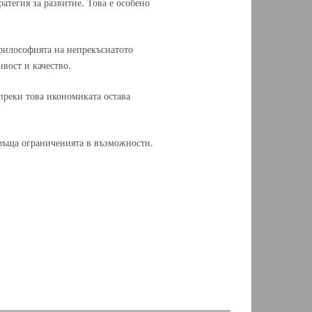
атегия за развитие. Това е особено
 философията на непрекъснатото
вост и качество.
ъпреки това икономиката остава
връща ограниченията в възможности.