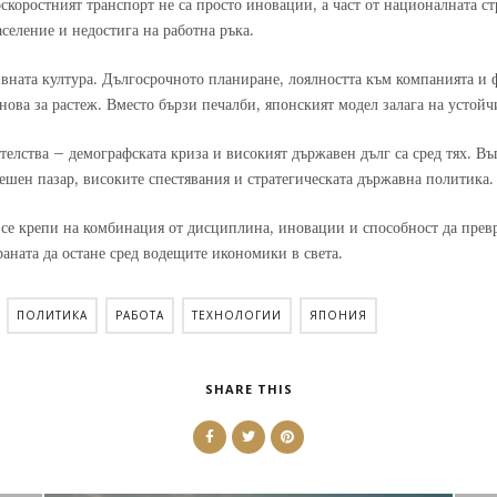
коростният транспорт не са просто иновации, а част от националната стр
селение и недостига на работна ръка.
ивната култура. Дългосрочното планиране, лоялността към компанията и
нова за растеж. Вместо бързи печалби, японският модел залага на устойчи
ателства – демографската криза и високият държавен дълг са сред тях. В
ешен пазар, високите спестявания и стратегическата държавна политика.
 се крепи на комбинация от дисциплина, иновации и способност да пре
аната да остане сред водещите икономики в света.
ПОЛИТИКА
РАБОТА
ТЕХНОЛОГИИ
ЯПОНИЯ
SHARE THIS