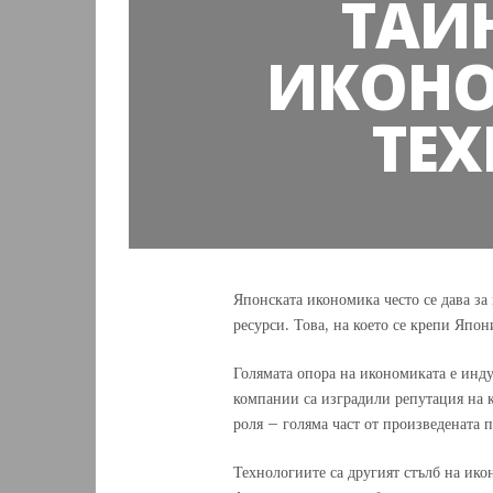
ТАЙ
ИКОНО
ТЕ
Японската икономика често се дава за 
ресурси. Това, на което се крепи Япо
Голямата опора на икономиката е инд
компании са изградили репутация на к
роля – голяма част от произведената п
Технологиите са другият стълб на ико