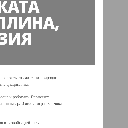
КАТА
ПЛИНА,
ЗИЯ
азполага със значителни природни
отна дисциплина.
роене и роботика. Японските
алния пазар. Износът играе ключова
ия и развойна дейност.