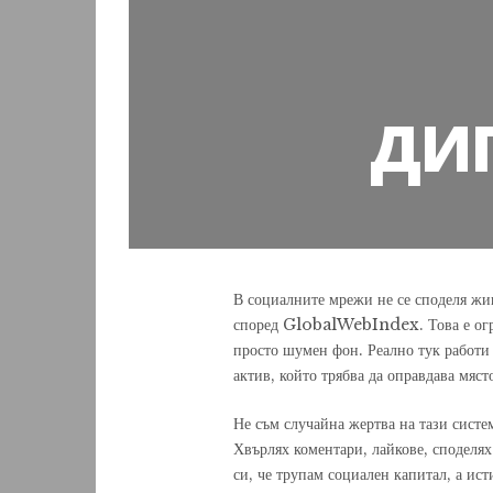
ДИГ
В социалните мрежи не се споделя жив
според GlobalWebIndex. Това е огром
просто шумен фон. Реално тук работи 
актив, който трябва да оправдава мяст
Не съм случайна жертва на тази систе
Хвърлях коментари, лайкове, споделях
си, че трупам социален капитал, а ис