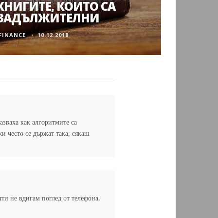
КНИГИТЕ, КОИТО СА
ЗАДЪЛЖИТЕЛНИ
FINANCE
10.12.2018
азваха как алгоритмите са
и често се държат така, сякаш
чти не вдигам поглед от телефона.