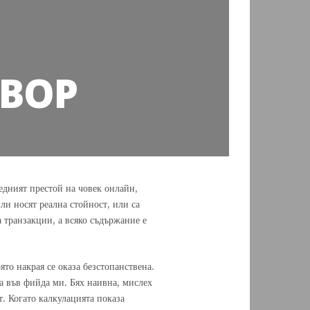
ВОР
редният престой на човек онлайн,
и носят реална стойност, или са
 транзакции, а всяко съдържание е
то накрая се оказа безстопанствена.
а във фийда ми. Бях наивна, мислех
. Когато калкулацията показа