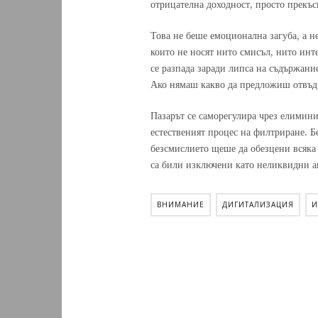
отрицателна доходност, просто прекъсн
Това не беше емоционална загуба, а 
които не носят нито смисъл, нито инте
се разпада заради липса на съдържание
Ако нямаш какво да предложиш отвъд 
Пазарът се саморегулира чрез елимин
естественият процес на филтриране. Б
безсмислието щеше да обезцени всяка с
са били изключени като неликвидни а
ВНИМАНИЕ
ДИГИТАЛИЗАЦИЯ
И