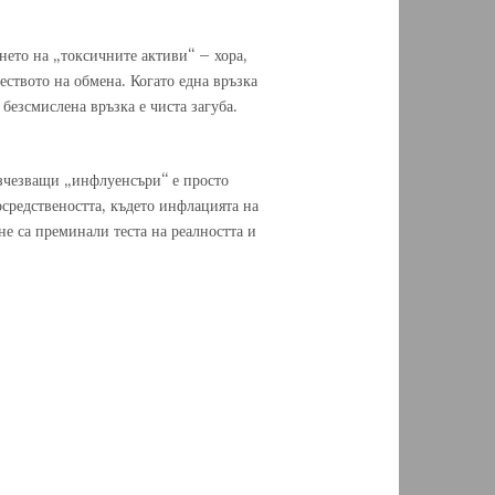
нето на „токсичните активи“ – хора,
еството на обмена. Когато една връзка
безсмислена връзка е чиста загуба.
изчезващи „инфлуенсъри“ е просто
осредствеността, където инфлацията на
не са преминали теста на реалността и