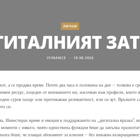
ЛИЧНИ
ИТАЛНИЯТ ЗАТ
IFINANCE
18.06.2026
от, а се продава време. Почти два часа и половина на ден – толкова е с
ен ресурс, изцеден от вниманието ни, насочван към профили, които ил
един суров пазар: или притежаваш релевантност, или си аут. Връзките са
ото си.
ма. Инвестирах време и емоция в поддържането на „дигитална връзка“, коя
 моменти с някого, чиято единствена функция беше да запълва празнотат
тината беше, че плащах абонамент за илюзия – без никаква възвръщаемост