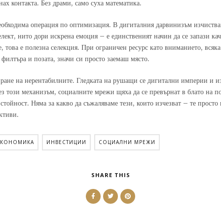
ах контакта. Без драми, само суха математика.
необходима операция по оптимизация. В дигиталния дарвинизъм изчиства
лект, нито дори искрена емоция – е единственият начин да се запази кач
, това е полезна селекция. При ограничен ресурс като вниманието, всяка 
филтъра и позата, значи си просто заемаш място.
иране на нерентабилните. Гледката на рушащи се дигитални империи и 
ез този механизъм, социалните мрежи щяха да се превърнат в блато на п
тойност. Няма за какво да съжаляваме тези, които изчезват – те просто 
ктиви.
КОНОМИКА
ИНВЕСТИЦИИ
СОЦИАЛНИ МРЕЖИ
SHARE THIS