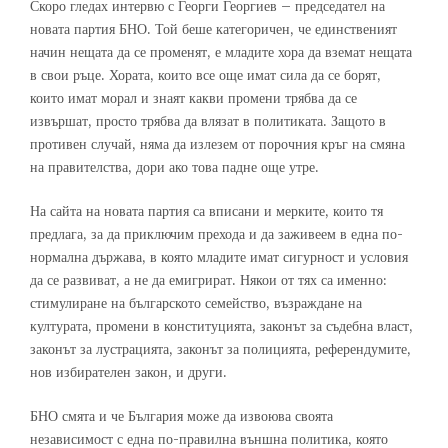
Скоро гледах интервю с Георги Георгиев – председател на
новата партия БНО. Той беше категоричен, че единственият
начин нещата да се променят, е младите хора да вземат нещата
в свои ръце. Хората, които все още имат сила да се борят,
които имат морал и знаят какви промени трябва да се
извършат, просто трябва да влязат в политиката. Защото в
противен случай, няма да излезем от порочния кръг на смяна
на правителства, дори ако това падне още утре.
На сайта на новата партия са вписани и мерките, които тя
предлага, за да приключим прехода и да заживеем в една по-
нормална държава, в която младите имат сигурност и условия
да се развиват, а не да емигрират. Някои от тях са именно:
стимулиране на българското семейство, възраждане на
културата, промени в конституцията, законът за съдебна власт,
законът за лустрацията, законът за полицията, референдумите,
нов избирателен закон, и други.
БНО смята и че България може да извоюва своята
независимост с една по-правилна външна политика, която