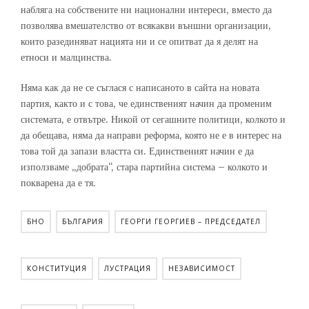
набляга на собствените ни национални интереси, вместо да
позволява вмешателство от всякакви външни организации,
които разединяват нацията ни и се опитват да я делят на
етноси и малцинства.
Няма как да не се съглася с написаното в сайта на новата
партия, както и с това, че единственият начин да променим
системата, е отвътре. Никой от сегашните политици, колкото и
да обещава, няма да направи реформа, която не е в интерес на
това той да запази властта си. Единственият начин е да
използваме „добрата“, стара партийна система – колкото и
покварена да е тя.
БНО
БЪЛГАРИЯ
ГЕОРГИ ГЕОРГИЕВ – ПРЕДСЕДАТЕЛ
КОНСТИТУЦИЯ
ЛУСТРАЦИЯ
НЕЗАВИСИМОСТ